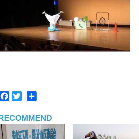
F
T
共
a
wi
有
c
tt
RECOMMEND
e
er
b