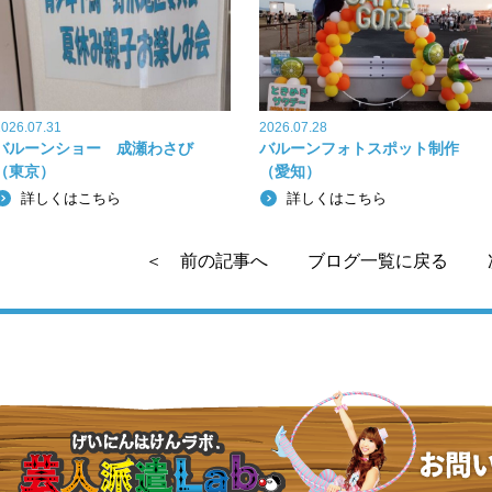
o
o
k
2026.07.31
2026.07.28
バルーンショー 成瀬わさび
バルーンフォトスポット制作
（東京）
（愛知）
詳しくはこちら
詳しくはこちら
＜ 前の記事へ
ブログ一覧に戻る