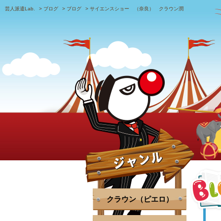
芸人派遣Lab.
>
ブログ
>
ブログ
>
サイエンスショー （奈良） クラウン潤
クラウン（ピエロ）