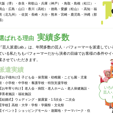
大阪（堺）・奈良・和歌山・兵庫（神戸）・鳥取・島根（松江）・
岡山・広島・山口・香川（高松）・徳島・愛媛（松山）・高知・福
岡（北九州）・佐賀・長崎・大分・熊本・宮崎・鹿児島・沖縄（那
覇）
実績多数
選ばれる理由
『芸人派遣Lab.』は、年間多数の芸人・パフォーマーを派遣して
ている私たちもパフォーマーだから演者の目線でお客様の条件やイ
案させていただきます。
派遣実績
【お子様向け】子ども会・保育園・幼稚園・こども園・児童
館・小学校・中学校・養護学校・特別支援学校
【お年寄り向け】老人会・病院・老人ホーム・老人保健施設・
障害者施設・福祉施設
【結婚式】ウェディング・披露宴・1.5次会・二次会
【学校】高校・大学・学祭・学園祭・文化祭
【イベント】ショッピングモール・遊園地・テーマパーク・住