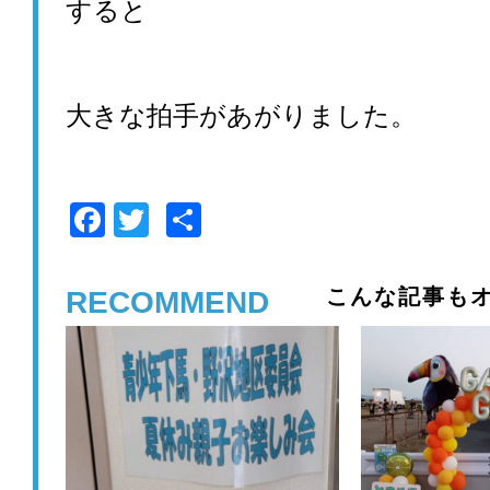
すると
大きな拍手があがりました。
F
T
共
a
wi
有
c
tt
こんな記事もオ
RECOMMEND
e
er
b
o
o
k