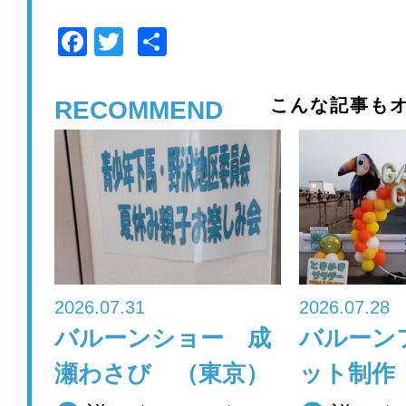
F
T
共
a
wi
有
c
tt
こんな記事もオ
RECOMMEND
e
er
b
o
o
k
2026.07.31
2026.07.28
バルーンショー 成
バルーン
瀬わさび （東京）
ット制作