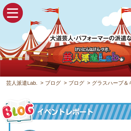
芸人派遣Lab.
>
ブログ
>
ブログ
>
グラスハープ＆