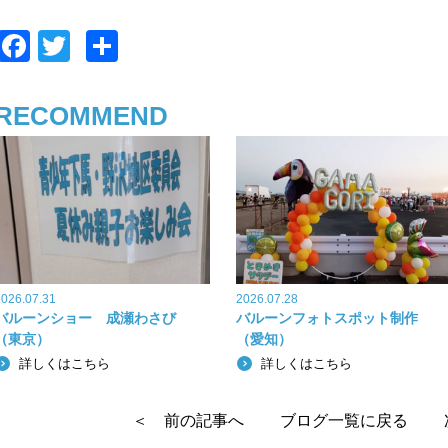
F
T
共
a
wi
有
c
tt
RECOMMEND
e
er
b
o
o
k
2026.07.31
2026.07.28
バルーンショー 成瀬わさび
バルーンフォトスポット制作
（東京）
（愛知）
詳しくはこちら
詳しくはこちら
＜ 前の記事へ
ブログ一覧に戻る