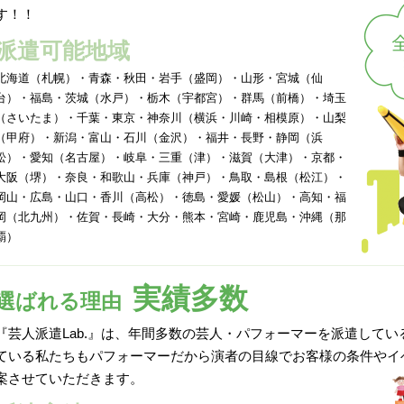
す！！
派遣可能地域
北海道（札幌）・青森・秋田・岩手（盛岡）・山形・宮城（仙
台）・福島・茨城（水戸）・栃木（宇都宮）・群馬（前橋）・埼玉
（さいたま）・千葉・東京・神奈川（横浜・川崎・相模原）・山梨
（甲府）・新潟・富山・石川（金沢）・福井・長野・静岡（浜
松）・愛知（名古屋）・岐阜・三重（津）・滋賀（大津）・京都・
大阪（堺）・奈良・和歌山・兵庫（神戸）・鳥取・島根（松江）・
岡山・広島・山口・香川（高松）・徳島・愛媛（松山）・高知・福
岡（北九州）・佐賀・長崎・大分・熊本・宮崎・鹿児島・沖縄（那
覇）
実績多数
選ばれる理由
『芸人派遣Lab.』は、年間多数の芸人・パフォーマーを派遣して
ている私たちもパフォーマーだから演者の目線でお客様の条件やイ
案させていただきます。