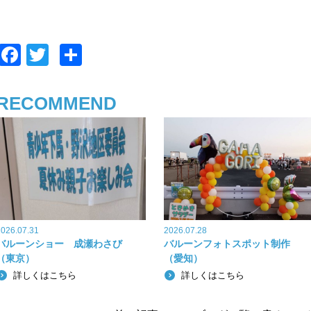
F
T
共
a
wi
有
c
tt
RECOMMEND
e
er
b
o
o
k
2026.07.31
2026.07.28
バルーンショー 成瀬わさび
バルーンフォトスポット制作
（東京）
（愛知）
詳しくはこちら
詳しくはこちら