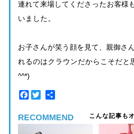
連れて来場してくださったお客様
いました。
お子さんが笑う顔を見て、
親御さ
れるのはクラウンだからこそだと思
^^*)
F
T
共
a
wi
有
c
tt
こんな記事もオ
RECOMMEND
e
er
b