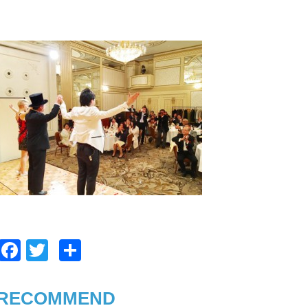
F
T
共
a
wi
有
c
tt
RECOMMEND