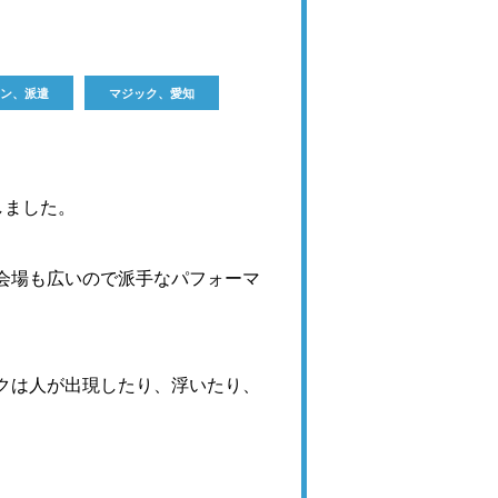
ン、派遣
マジック、愛知
しました。
会場も広いので派手なパフォーマ
クは人が出現したり、浮いたり、
。