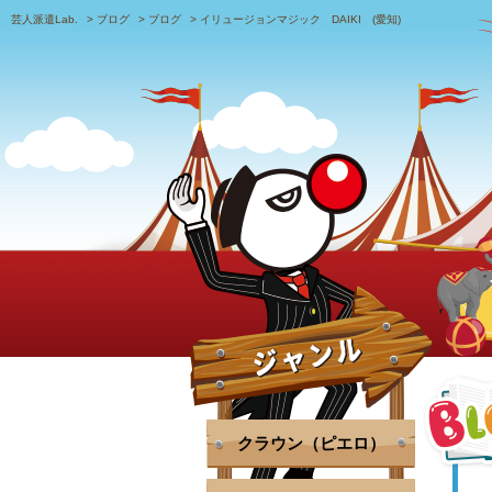
芸人派遣Lab.
>
ブログ
>
ブログ
>
イリュージョンマジック DAIKI (愛知)
クラウン（ピエロ）