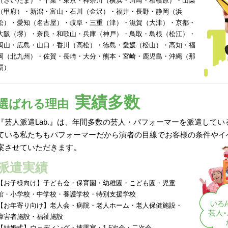
（さいたま）・千葉・東京・神奈川（横浜・川崎・相模原）・山梨
（甲府）・新潟・富山・石川（金沢）・福井・長野・静岡（浜
松）・愛知（名古屋）・岐阜・三重（津）・滋賀（大津）・京都・
大阪（堺）・奈良・和歌山・兵庫（神戸）・鳥取・島根（松江）・
岡山・広島・山口・香川（高松）・徳島・愛媛（松山）・高知・福
岡（北九州）・佐賀・長崎・大分・熊本・宮崎・鹿児島・沖縄（那
覇）
実績多数
選ばれる理由
『芸人派遣Lab.』は、年間多数の芸人・パフォーマーを派遣して
ている私たちもパフォーマーだから演者の目線でお客様の条件やイ
案させていただきます。
派遣実績
【お子様向け】子ども会・保育園・幼稚園・こども園・児童
館・小学校・中学校・養護学校・特別支援学校
【お年寄り向け】老人会・病院・老人ホーム・老人保健施設・
障害者施設・福祉施設
【結婚式】ウェディング・披露宴・1.5次会・二次会