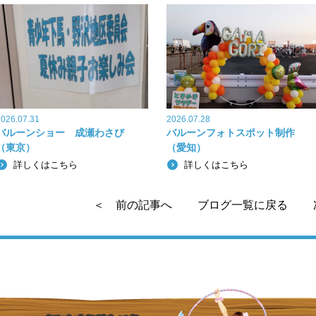
e
er
b
o
o
k
2026.07.31
2026.07.28
バルーンショー 成瀬わさび
バルーンフォトスポット制作
（東京）
（愛知）
詳しくはこちら
詳しくはこちら
＜ 前の記事へ
ブログ一覧に戻る