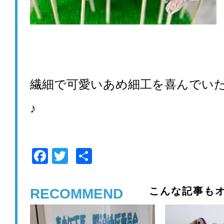
繊細で可愛いあめ細工を喜んでい
♪
F
T
共
a
wi
有
c
tt
こんな記事もオ
RECOMMEND
e
er
b