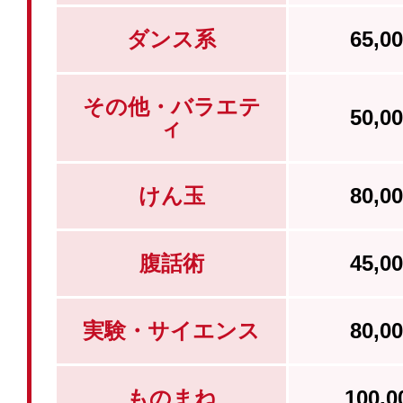
ダンス系
65,
その他・バラエテ
50,
ィ
けん玉
80,
腹話術
45,
実験・サイエンス
80,
ものまね
100,